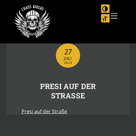
Skip
to
UMSCHALTEN
Menu
content
SCHRIFT VER
27
JULI
2023
PRESI AUF DER
STRASSE
Presi auf der Straße