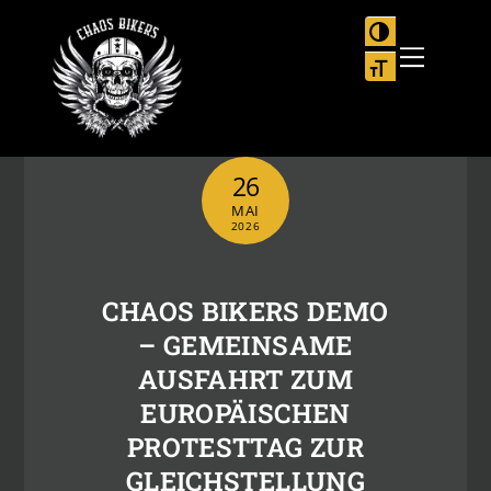
Skip
to
UMSCHALTEN
Menu
content
SCHRIFT VER
26
MAI
2026
CHAOS BIKERS DEMO
– GEMEINSAME
AUSFAHRT ZUM
EUROPÄISCHEN
PROTESTTAG ZUR
GLEICHSTELLUNG