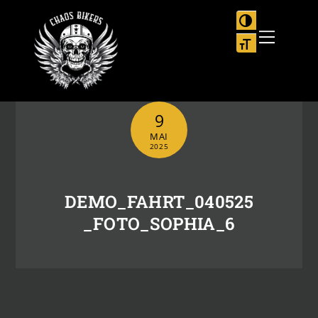
Skip
to
UMSCHALTEN
Menu
content
SCHRIFT VER
9
MAI
2025
DEMO_FAHRT_040525
_FOTO_SOPHIA_6