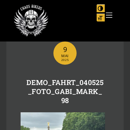
Skip
to
UMSCHALTEN
Menu
content
SCHRIFT VER
9
MAI
2025
DEMO_FAHRT_040525
_FOTO_GABI_MARK_
98