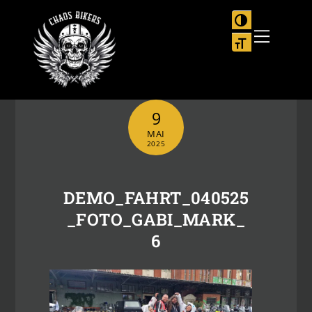
Skip
to
UMSCHALTEN
Menu
content
SCHRIFT VER
9
MAI
2025
DEMO_FAHRT_040525
_FOTO_GABI_MARK_
6