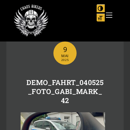
Skip
to
UMSCHALTEN
Menu
content
SCHRIFT VER
9
MAI
2025
DEMO_FAHRT_040525
_FOTO_GABI_MARK_
42