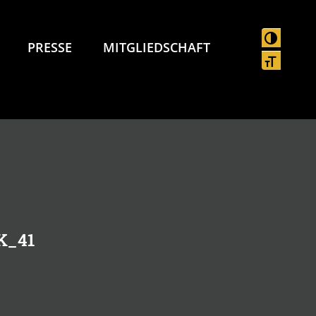
UMSCHAL
PRESSE
MITGLIEDSCHAFT
SCHRIFT
K_41