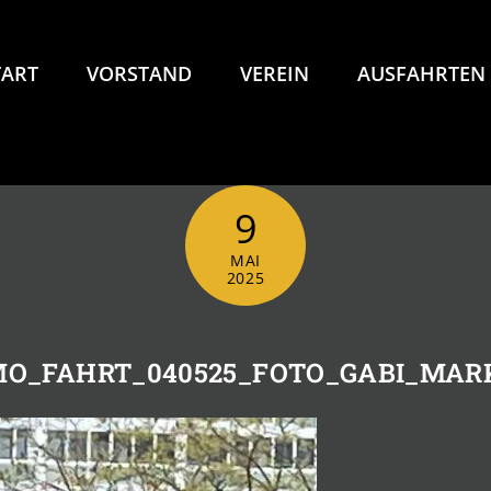
TART
VORSTAND
VEREIN
AUSFAHRTEN
9
MAI
2025
O_FAHRT_040525_FOTO_GABI_MAR