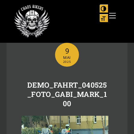
Skip
to
UMSCHALTEN
Menu
content
SCHRIFT VER
9
MAI
2025
DEMO_FAHRT_040525
_FOTO_GABI_MARK_1
00