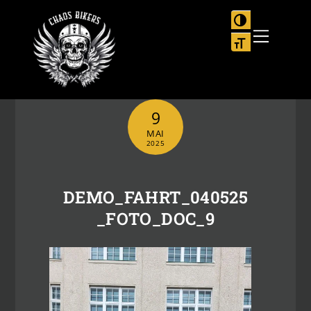
Skip
to
UMSCHALTEN
Menu
content
SCHRIFT VER
9
MAI
2025
DEMO_FAHRT_040525
_FOTO_DOC_9