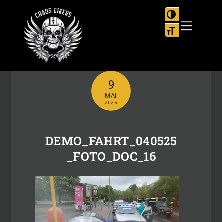
Skip
to
UMSCHALTEN
Menu
content
SCHRIFT VER
9
MAI
2025
DEMO_FAHRT_040525
_FOTO_DOC_16