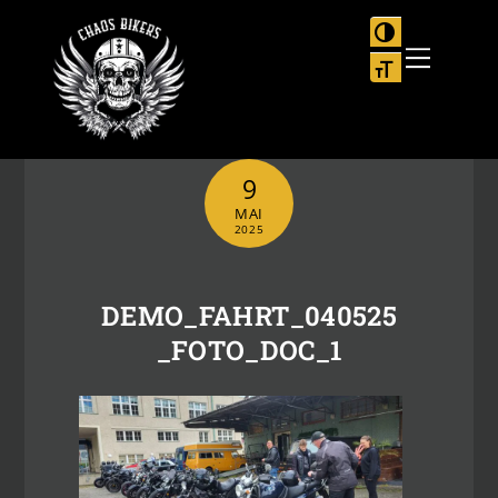
Skip
to
UMSCHALTEN
Menu
content
SCHRIFT VER
9
MAI
2025
DEMO_FAHRT_040525
_FOTO_DOC_1