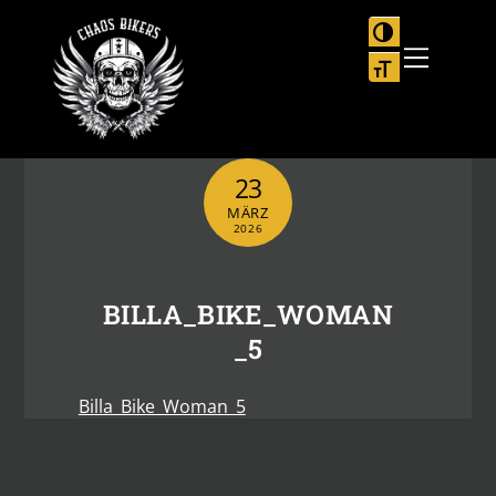
Skip
to
UMSCHALTEN
Menu
content
SCHRIFT VER
23
MÄRZ
2026
BILLA_BIKE_WOMAN
_5
Billa_Bike_Woman_5