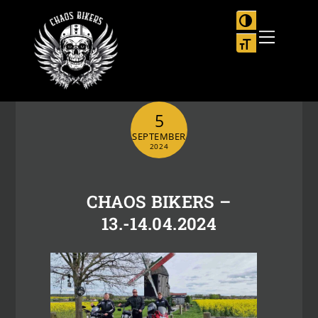
Skip
to
UMSCHALTEN
Menu
content
SCHRIFT VER
5
SEPTEMBER
2024
CHAOS BIKERS –
13.-14.04.2024