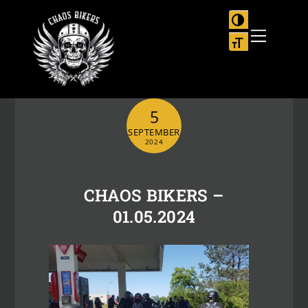
Skip
to
UMSCHALTEN
Menu
content
SCHRIFT VER
5
SEPTEMBER
2024
CHAOS BIKERS –
01.05.2024