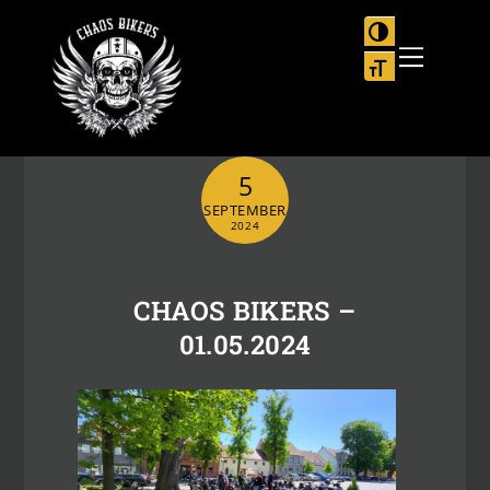
Skip
to
UMSCHALTEN
Menu
content
SCHRIFT VER
5
SEPTEMBER
2024
CHAOS BIKERS –
01.05.2024