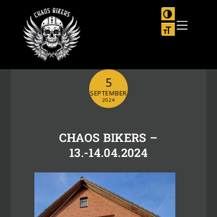
Skip
to
UMSCHALTEN
Menu
content
SCHRIFT VER
5
SEPTEMBER
2024
CHAOS BIKERS –
13.-14.04.2024