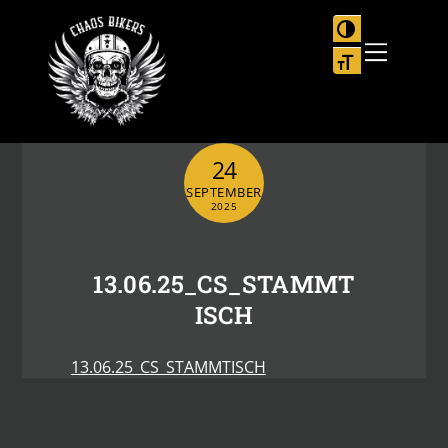
Skip
to
UMSCHALTEN
Menu
content
SCHRIFT VER
24
SEPTEMBER
2025
13.06.25_CS_STAMMT
ISCH
13.06.25_CS_STAMMTISCH