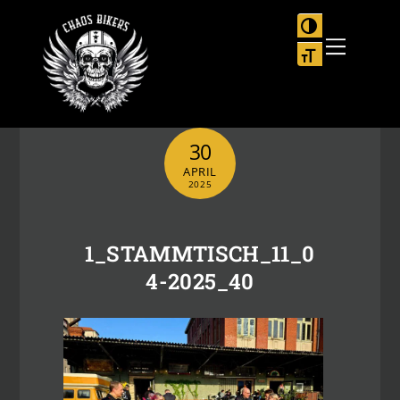
Skip
to
UMSCHALTEN
Menu
content
SCHRIFT VER
30
APRIL
2025
1_STAMMTISCH_11_0
4-2025_40