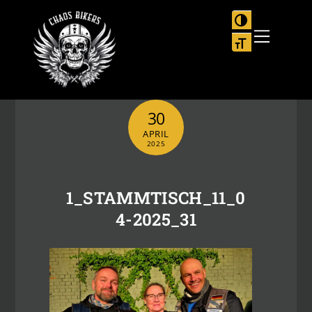
Skip
to
UMSCHALTEN
Menu
content
SCHRIFT VER
30
APRIL
2025
1_STAMMTISCH_11_0
4-2025_31