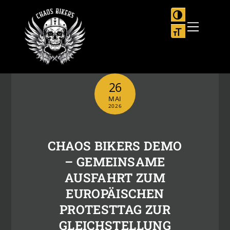
Skip
to
UMSCHALTEN
Menu
content
SCHRIFT VER
26
MAI
2026
CHAOS BIKERS DEMO
– GEMEINSAME
AUSFAHRT ZUM
EUROPÄISCHEN
PROTESTTAG ZUR
GLEICHSTELLUNG